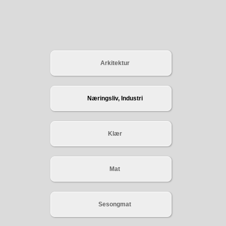
Arkitektur
Næringsliv, Industri
Klær
Mat
Sesongmat