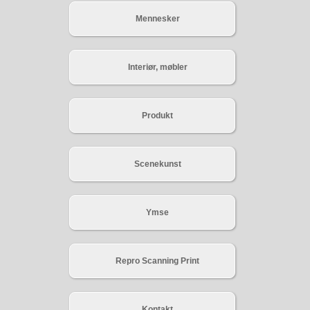
Mennesker
Interiør, møbler
Produkt
Scenekunst
Ymse
Repro Scanning Print
Kontakt