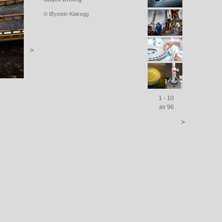
© Øystein Klakegg
>
1 - 10
av 96
>