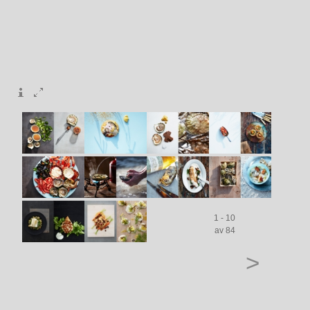
1 - 10
av 84
>