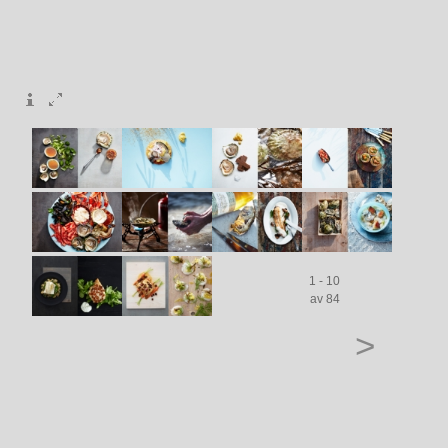
1 - 10
av 84
>