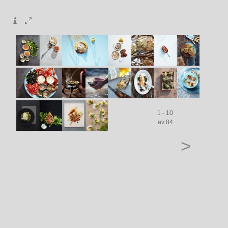
1 - 10
av 84
>