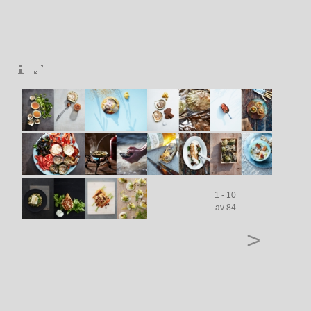
1 - 10
av 84
>