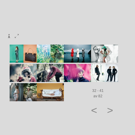
32 - 41
av 82
<
>