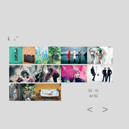
32 - 41
av 82
<
>