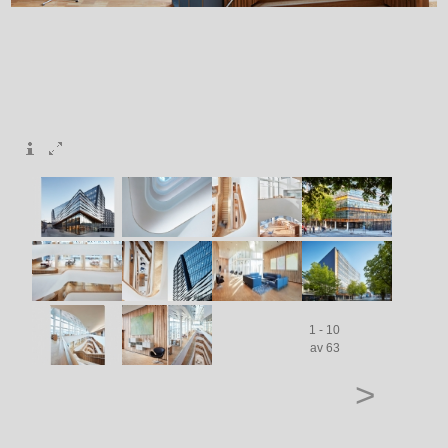
1 - 10
av 63
>