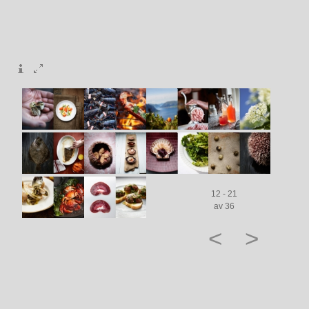
12 - 21
av 36
<
>