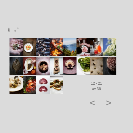
12 - 21
av 36
<
>