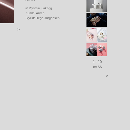
© Øystein Klakegg
Kunde: Arven
Stylist: Hege Jørgensen
>
1 - 10
av 66
>