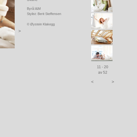
Byrå:I&M
Stylist: Berit Steffensen
© Øystein Klakegg
>
11 - 20
av 52
<
>