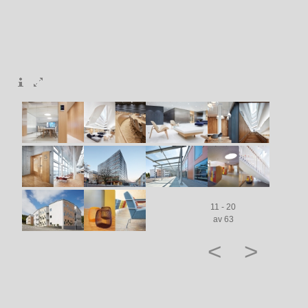
11 - 20
av 63
<
>