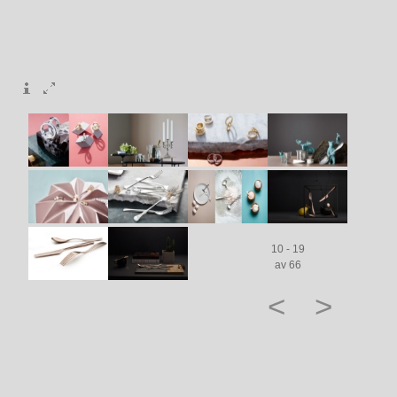
10 - 19
av 66
<
>