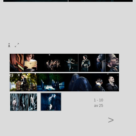
1 - 10
av 25
>