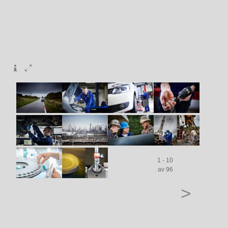
1 - 10
av 96
>