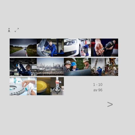
1 - 10
av 96
>