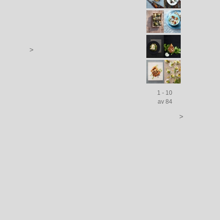
>
1 - 10
av 84
>