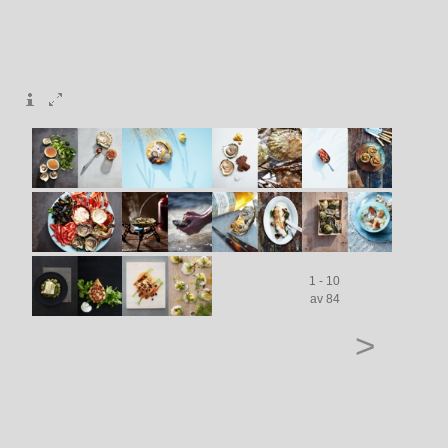
1 - 10
av 84
>