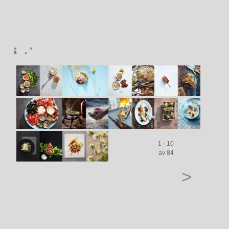
1 - 10
av 84
>