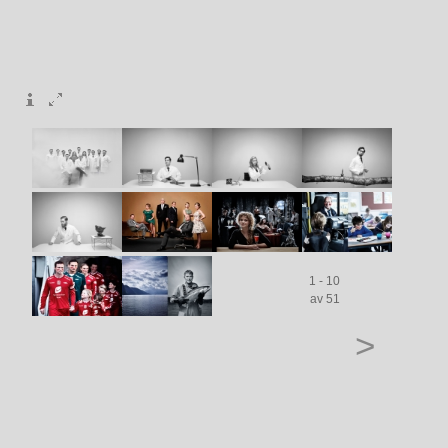
1 - 10
av 51
>