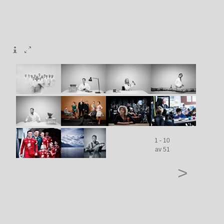
1 - 10
av 51
>