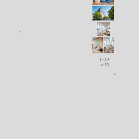
>
1 - 10
av 63
>