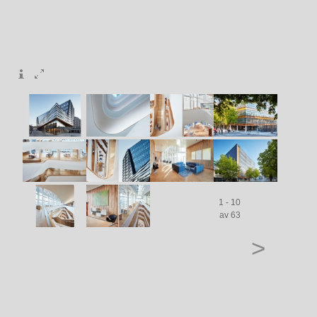
1 - 10
av 63
>