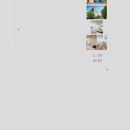
>
1 - 10
av 63
>