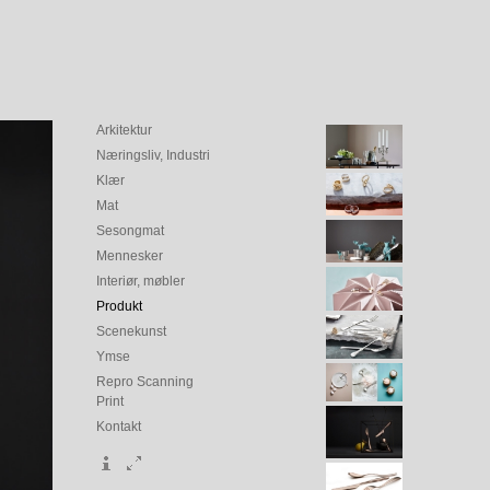
Arkitektur
Næringsliv, Industri
Klær
Mat
Sesongmat
Mennesker
Interiør, møbler
Produkt
Scenekunst
Ymse
Repro Scanning
Print
Kontakt