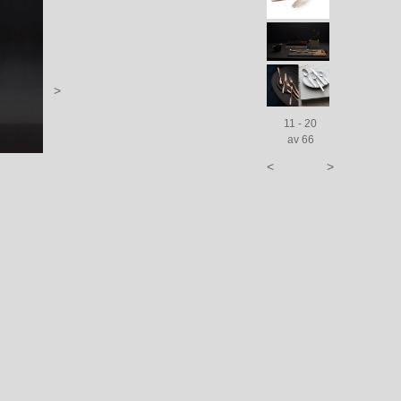
>
11 - 20
av 66
<
>